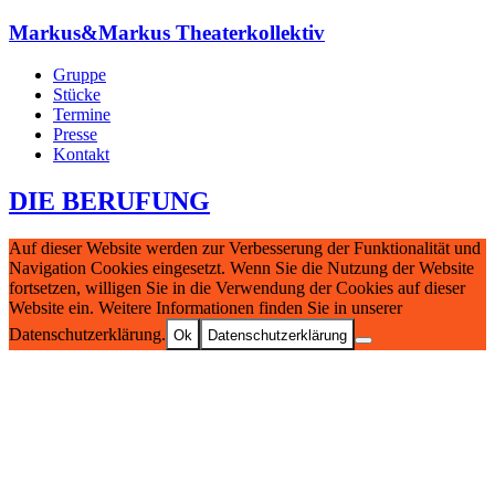
Markus&Markus Theaterkollektiv
Gruppe
Stücke
Termine
Presse
Kontakt
DIE BERUFUNG
Auf dieser Website werden zur Verbesserung der Funktionalität und
Navigation Cookies eingesetzt. Wenn Sie die Nutzung der Website
fortsetzen, willigen Sie in die Verwendung der Cookies auf dieser
Website ein. Weitere Informationen finden Sie in unserer
Datenschutzerklärung.
Ok
Datenschutzerklärung