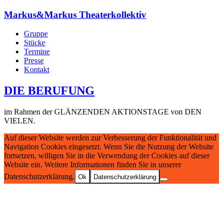
Markus&Markus Theaterkollektiv
Gruppe
Stücke
Termine
Presse
Kontakt
DIE BERUFUNG
im Rahmen der GLÄNZENDEN AKTIONSTAGE von DEN
VIELEN.
Auf dieser Website werden zur Verbesserung der Funktionalität und
Navigation Cookies eingesetzt. Wenn Sie die Nutzung der Website
fortsetzen, willigen Sie in die Verwendung der Cookies auf dieser
Website ein. Weitere Informationen finden Sie in unserer
Datenschutzerklärung.
Ok
Datenschutzerklärung