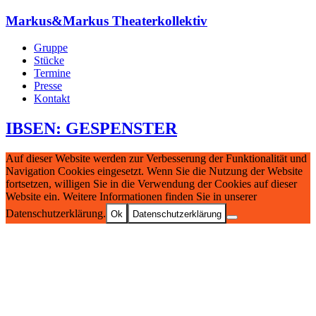
Markus&Markus Theaterkollektiv
Gruppe
Stücke
Termine
Presse
Kontakt
IBSEN: GESPENSTER
Auf dieser Website werden zur Verbesserung der Funktionalität und
Navigation Cookies eingesetzt. Wenn Sie die Nutzung der Website
fortsetzen, willigen Sie in die Verwendung der Cookies auf dieser
Website ein. Weitere Informationen finden Sie in unserer
Datenschutzerklärung.
Ok
Datenschutzerklärung