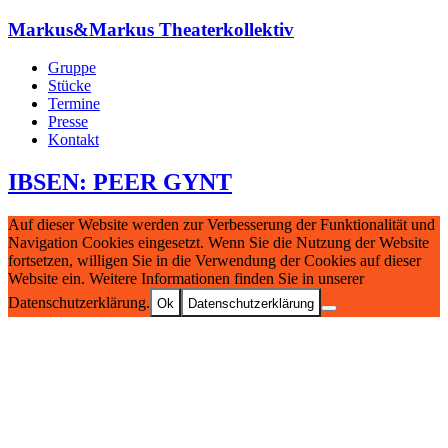
Markus&Markus Theaterkollektiv
Gruppe
Stücke
Termine
Presse
Kontakt
IBSEN: PEER GYNT
Auf dieser Website werden zur Verbesserung der Funktionalität und
Navigation Cookies eingesetzt. Wenn Sie die Nutzung der Website
fortsetzen, willigen Sie in die Verwendung der Cookies auf dieser
Website ein. Weitere Informationen finden Sie in unserer
Datenschutzerklärung.
Ok
Datenschutzerklärung